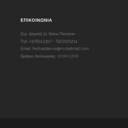
ΕΠΙΚΟΙΝΩΝΊΑ
Στρ. Δαγκλή 51, Κάτω Πατήσια
Τηλ: 2108543397 – 6972575214
Email: festivaldance@rocketmail.com
Ωράριο Λειτουργίας: 07.00-17.00