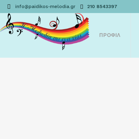
info@paidikos-melodia.gr
210 8543397
ΠΡΟΦΊΛ